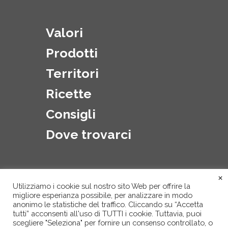
Valori
Prodotti
Territori
Ricette
Consigli
Dove trovarci
×
Utilizziamo i cookie sul nostro sito Web per offrire la
migliore esperianza possibile, per analizzare in modo
anonimo le statistiche del traffico. Cliccando su “Accetta
tutti” acconsenti all'uso di TUTTI i cookie. Tuttavia, puoi
scegliere "Seleziona" per fornire un consenso controllato, o