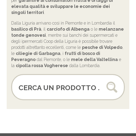
per
garantire ai consumatori frutta e ortaggi di
elevata qualità e sviluppare le economie dei
singoli territori
.
Dalla Liguria arrivano così in Piemonte e in Lombardia il
basilico di Prà
, il
carciofo di Albenga
o le
melanzane
tonde genovesi
, mentre sui banchi dei supermercati e
degli ipermercati Coop della Liguria è possibile trovare
prodotti altrettanto eccellenti, come le
pesche di Volpedo
,
le
ciliegie di Garbagna
, i
frutti di bosco di
Peveragno
dal Piemonte, o le
mele della Valtellina
e
la
cipolla rossa Vogherese
dalla Lombardia.