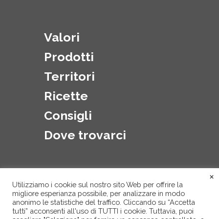
Valori
Prodotti
Territori
Ricette
Consigli
Dove trovarci
×
Utilizziamo i cookie sul nostro sito Web per offrire la
migliore esperianza possibile, per analizzare in modo
anonimo le statistiche del traffico. Cliccando su “Accetta
tutti” acconsenti all'uso di TUTTI i cookie. Tuttavia, puoi