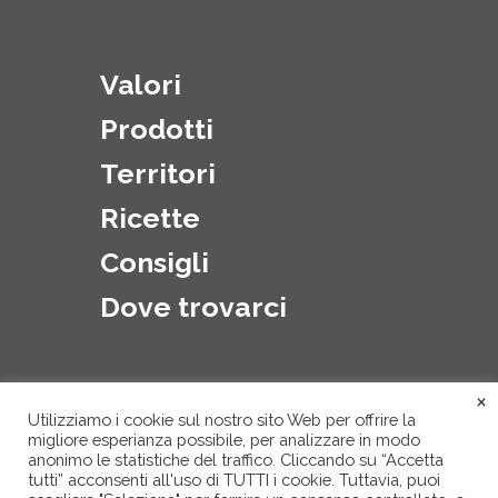
Valori
Prodotti
Territori
Ricette
Consigli
Dove trovarci
×
Utilizziamo i cookie sul nostro sito Web per offrire la
migliore esperianza possibile, per analizzare in modo
anonimo le statistiche del traffico. Cliccando su “Accetta
tutti” acconsenti all'uso di TUTTI i cookie. Tuttavia, puoi