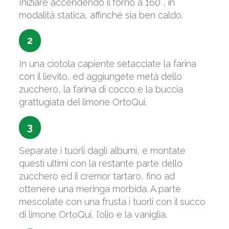
Iniziare accendendo il forno a 160°, in
modalità statica, affinché sia ben caldo.
2
In una ciotola capiente setacciate la farina
con il lievito, ed aggiungete metà dello
zucchero, la farina di cocco e la buccia
grattugiata del limone OrtoQui.
3
Separate i tuorli dagli albumi, e montate
questi ultimi con la restante parte dello
zucchero ed il cremor tartaro, fino ad
ottenere una meringa morbida. A parte
mescolate con una frusta i tuorli con il succo
di limone OrtoQui, l’olio e la vaniglia.