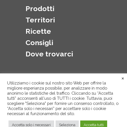
Prodotti
Territori
Ricette
Consigli
Dove trovarci
×
Utilizziamo i cookie sul nostro sito Web per offrire la
migliore esperianza possibile, per analizzare in modo
anonimo le statistiche del traffico. Cliccando su “Accetta
tutti” acconsenti all'uso di TUTTI i cookie. Tuttavia, puoi
scegliere "Seleziona" per fornire un consenso controllato, o
“Accetta solo i necessari” per accettare solo i cookie
necessari al funzionamento del sito.
Privacy Policy
Accetta solo i necessari
Seleziona
Accetta tutti